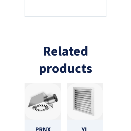
Related
products
PRNX
YL