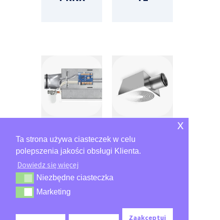
x
Contro
PRCX
Ta strona używa ciasteczek w celu
lAir
polepszenia jakości obsługi Klienta.
Dowiedz się więcej
Niezbędne ciasteczka
Niezbędne ciasteczka
Marketing
Marketing
Zaakceptuj