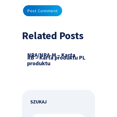
Related Posts
NRA/NRA-M – Karta
RB – Karta produktu PL
produktu
SZUKAJ