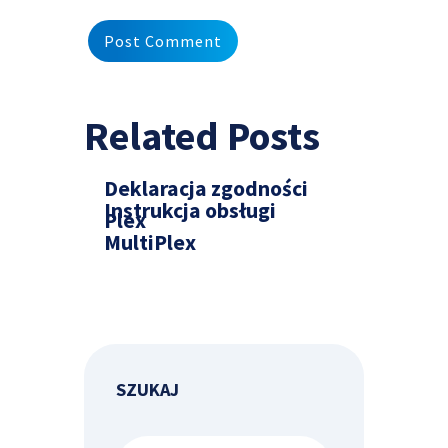
Related Posts
Deklaracja zgodności
Instrukcja obsługi
Plex
MultiPlex
SZUKAJ